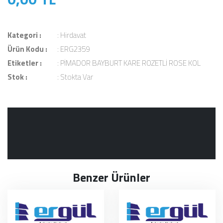
Kategori :
:
Hirdavat
Ürün Kodu :
: ERG2359
Etiketler :
:
PİMADOR BAYBURT KARE ROZETLİ ROSE KOL
Stok :
: Stokta Var
Benzer Ürünler