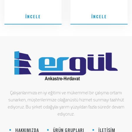
İNCELE
İNCELE
Çalışanlarımıza en iyi eğitimi ve mükemmel bir çalışma ortamı
sunarken, müşterilerimize olağanüstü hizmet sunmayı taahhüt
ediyoruz. Bu şirket odağylaı yarım yüzyıldan fazla süredir devam
ediyoruz.
HAKKIMIZDA
ÜRÜN GRUPLARI
İLETİŞİM